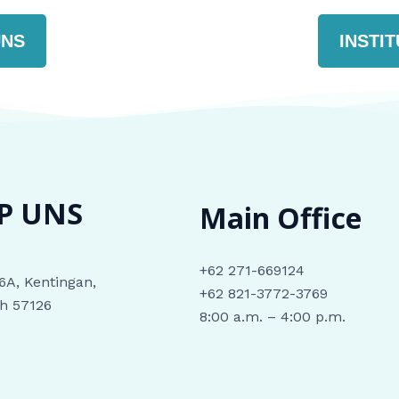
UNS
INSTI
IP UNS
Main Office
+62 271-669124
6A, Kentingan,
+62 821-3772-3769
ah 57126
8:00 a.m. – 4:00 p.m.