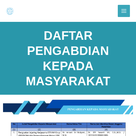
Lewati
Main
ke
Menu
konten
DAFTAR
PENGABDIAN
KEPADA
MASYARAKAT